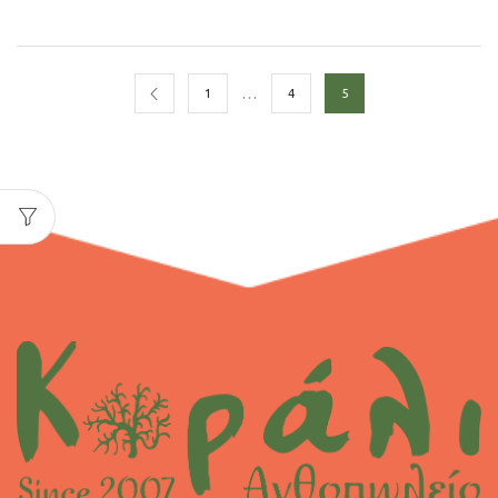
…
1
4
5