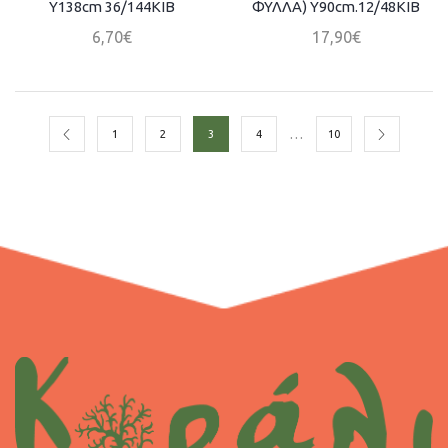
Y138cm 36/144ΚΙΒ
ΦΥΛΛΑ) Y90cm.12/48ΚΙΒ
6,70
€
17,90
€
…
1
2
3
4
10