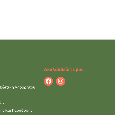
Ακολουθείστε μας
Πολιτική Απορρήτου
μών
λής Και Παράδοσης