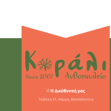
Η Διεύθυνσή μας
Ταβάκη 51, Θέρμη, Θεσσαλονίκη