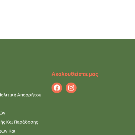
Ακολουθείστε μας
Πολιτική Απορρήτου
μών
λής Και Παράδοσης
εων Και