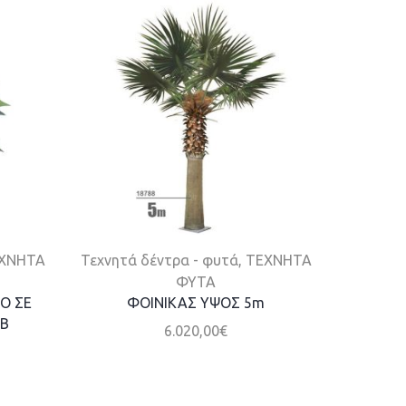
ΧΝΗΤΑ
Τεχνητά δέντρα - φυτά
,
ΤΕΧΝΗΤΑ
ΤΕΧΝΗΤ
ΦΥΤΑ
Ο ΣΕ
ΦΟΙΝΙΚΑΣ ΥΨΟΣ 5m
ΔΕΝΤΡ
IB
6.020,00
€