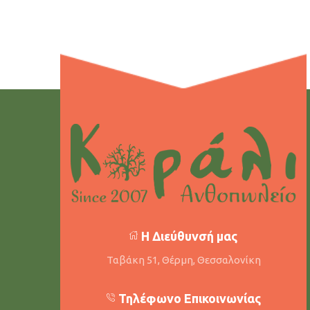
Η Διεύθυνσή μας
Ταβάκη 51, Θέρμη, Θεσσαλονίκη
Τηλέφωνο Επικοινωνίας