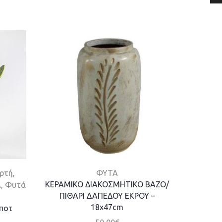
ορτή
,
ΦΥΤΑ
ΦΥΤΑ
,
ΚΕΡΑΜΙΚΟ ΔΙΑΚΟΣΜΗΤΙΚΟ ΒΑΖΟ/
Γκο
Α
,
Φυτά
ΠΙΘΑΡΙ ΔΑΠΕΔΟΥ ΕΚΡΟΥ –
18x47cm
 ποτ