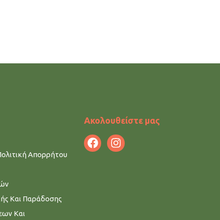
Ακολουθείστε μας
Πολιτική Απορρήτου
μών
λής Και Παράδοσης
εων Και