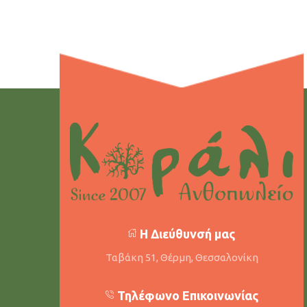
Η Διεύθυνσή μας
Ταβάκη 51, Θέρμη, Θεσσαλονίκη
Τηλέφωνο Επικοινωνίας