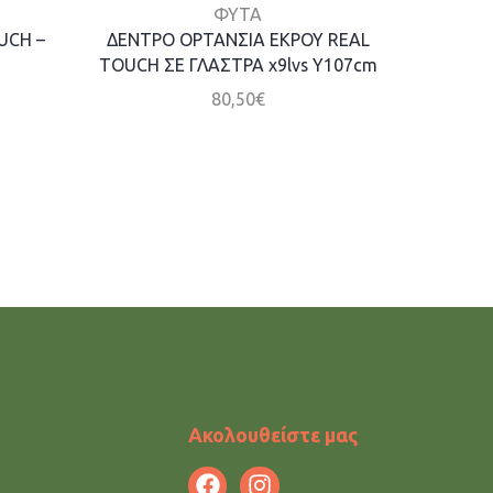
ΦΥΤΑ
UCH –
ΔΕΝΤΡΟ ΟΡΤΑΝΣΙΑ ΕΚΡΟΥ REAL
ΦΥΤΟ 
TOUCH ΣΕ ΓΛΑΣΤΡΑ x9lvs Y107cm
REAL TO
80,50
€
Ακολουθείστε μας