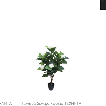
ΧΝΗΤΑ
Τεχνητά δέντρα - φυτά
,
ΤΕΧΝΗΤΑ
Τεχνητά