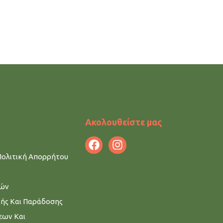
Ακολουθείστε μας
Πολιτική Απορρήτου
μών
λής Και Παράδοσης
εων Και