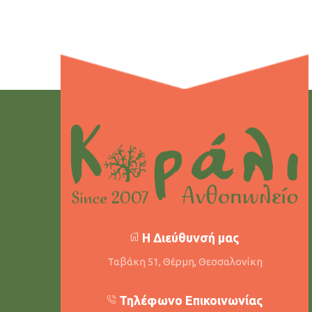
Η Διεύθυνσή μας
Ταβάκη 51, Θέρμη, Θεσσαλονίκη
Τηλέφωνο Επικοινωνίας