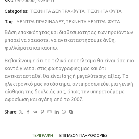
SKU:
04-20000(19256-1)
Categories:
ΤΕΧΝΗΤΑ ΔΕΝΤΡΑ-ΦΥΤΑ
,
ΤΕΧΝΗΤΑ ΦΥΤΑ
Tags:
ΔΕΝΤΡΑ ΠΡΑΣΙΝΑΔΕΣ
,
ΤΕΧΝΗΤΑ ΔΕΝΤΡΑ-ΦΥΤΑ
Βάση εποχικότητας και διαθεσιμοτητας των προϊόντων
μπορεί να χρειαστεί να αντικαταστήσουμε άνθη,
φυλλώματα και κασπω.
Βεβαιώνουμε ότι το τελικό αποτέλεσμα θα είναι όσο πιο
κοντά γίνεται στις φωτογραφιες μας και ότι
αντικατασταθεί θα είναι ίσης ή μεγαλύτερης αξίας. Το
ηλεκτρονικό μας κατάστημα, αντιπροσωπεύει μια γενική
αίσθηση της δουλειάς μας, όπως την υπηρετούμε με
αφοσίωση και αγάπη από το 2007.
Share:
ΠΕΡΙΓΡΑΦΉ
ΕΠΙΠΛΈΟΝ ΠΛΗΡΟΦΟΡΊΕΣ