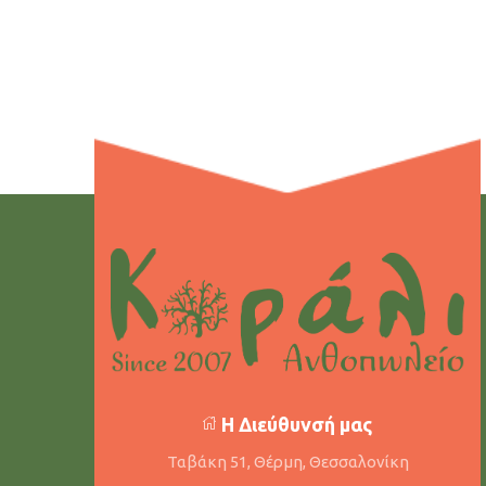
Η Διεύθυνσή μας
Ταβάκη 51, Θέρμη, Θεσσαλονίκη