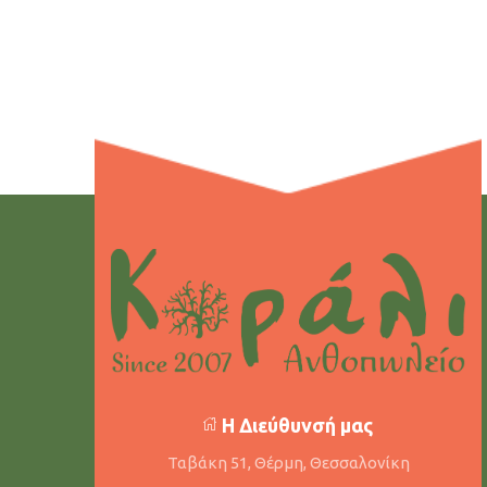
Η Διεύθυνσή μας
Ταβάκη 51, Θέρμη, Θεσσαλονίκη