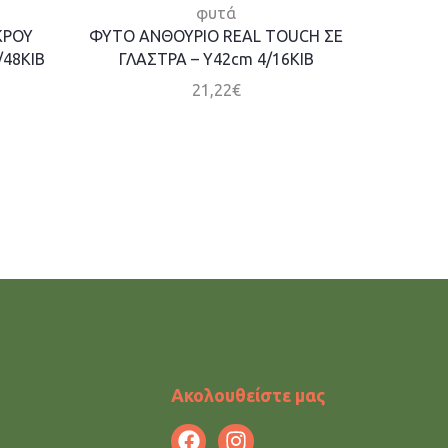
φυτά
ΚΡΟΥ
ΦΥΤΟ ΑΝΘΟΥΡΙΟ REAL TOUCH ΣΕ
ΔΕΝΤΡΟ
/48KIB
ΓΛΑΣΤΡΑ – Y42cm 4/16ΚΙΒ
ΣΕ ΓΛ
21,22
€
Ακολουθείστε μας