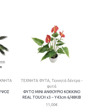
ΧΝΗΤΑ
ΤΕΧΝΗΤΑ ΦΥΤΑ
,
Τεχνητά δέντρα -
Τεχνητά
φυτά
 ΥΨΟΣ
ΦΥΤΟ ΜΙΝΙ ΑΝΘΟΥΡΙΟ KOKKINO
ΔΕΝΤΡ
REAL TOUCH x3 – Y43cm 6/48KIB
11,00
€