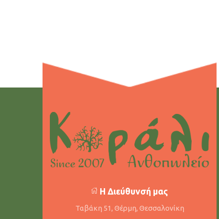
Η Διεύθυνσή μας
Ταβάκη 51, Θέρμη, Θεσσαλονίκη