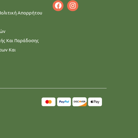
Πολιτική Απορρήτου
μών
λής Και Παράδοσης
εων Και