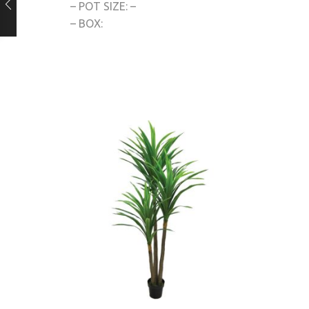
– POT SIZE: –
– BOX: