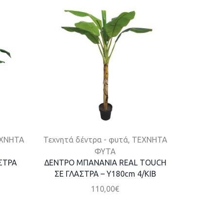
ΧΝΗΤΑ
Τεχνητά δέντρα - φυτά
,
ΤΕΧΝΗΤΑ
Τεχνητά
ΦΥΤΑ
ΣΤΡΑ
ΔΕΝΤΡΟ ΜΠΑΝΑΝΙΑ REAL TOUCH
ΦΥΤΟ 
ΣΕ ΓΛΑΣΤΡΑ – Υ180cm 4/ΚΙΒ
ΚΑ
110,00
€