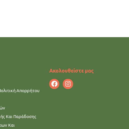
Ακολουθείστε μας
Πολιτική Απορρήτου
μών
λής Και Παράδοσης
εων Και