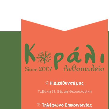
Η Διεύθυνσή μας
Ταβάκη 51, Θέρμη, Θεσσαλονίκη
Τηλέφωνο Επικοινωνίας