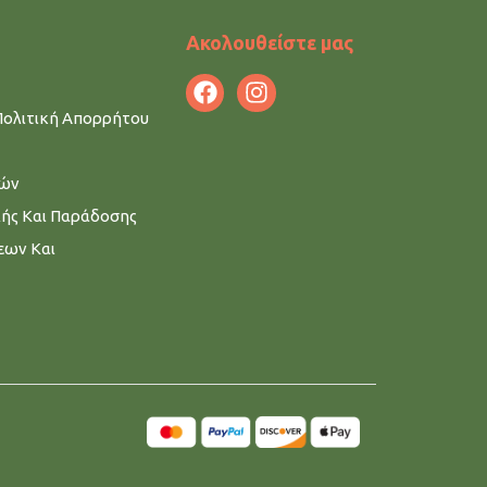
Ακολουθείστε μας
Πολιτική Απορρήτου
μών
λής Και Παράδοσης
εων Και