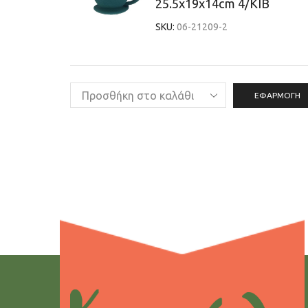
25.5x19x14cm 4/ΚΙΒ
SKU:
06-21209-2
ΕΦΑΡΜΟΓΉ