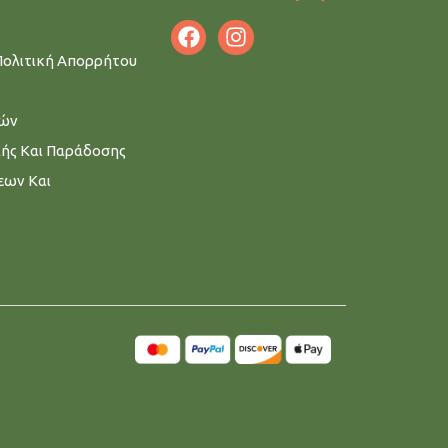
Πολιτική Απορρήτου
μών
λής Και Παράδοσης
εων Και